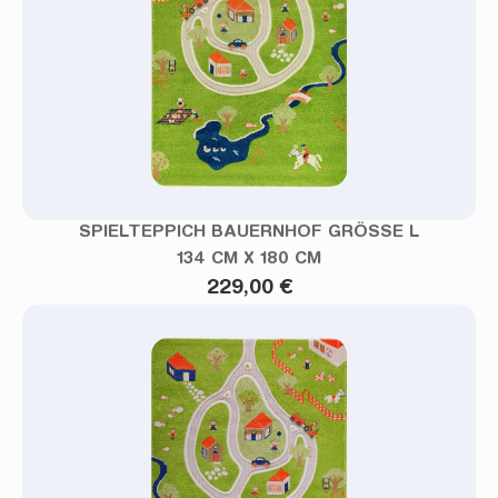
SPIELTEPPICH BAUERNHOF GRÖSSE L
134 CM X 180 CM
229,00 €