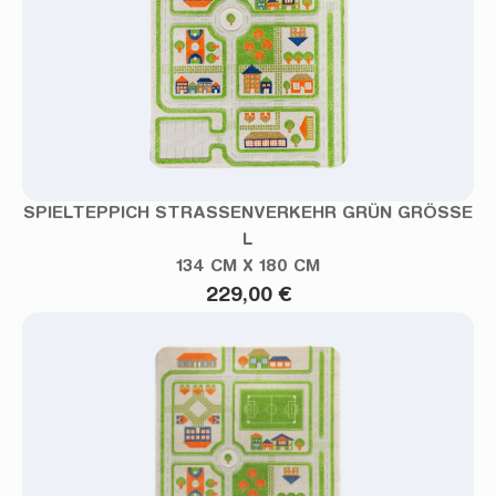
SPIELTEPPICH STRASSENVERKEHR GRÜN GRÖSSE L
134 CM X 180 CM
229,00 €