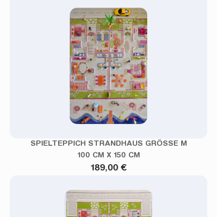
SPIELTEPPICH STRANDHAUS GRÖSSE M
100 CM X 150 CM
189,00 €