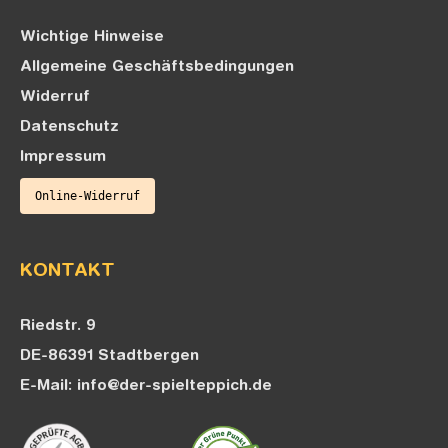
Wichtige Hinweise
Allgemeine Geschäftsbedingungen
Widerruf
Datenschutz
Impressum
Online-Widerruf
KONTAKT
Riedstr. 9
DE-86391 Stadtbergen
E-Mail: info@der-spielteppich.de