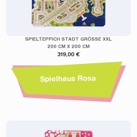
SPIELTEPPICH STADT GRÖSSE XXL
200 CM X 200 CM
319,00 €
Spielhaus Rosa