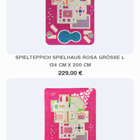
SPIELTEPPICH SPIELHAUS ROSA GRÖSSE L
134 CM X 200 CM
229,00 €