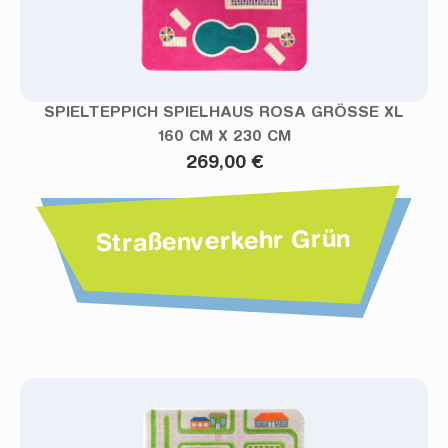
SPIELTEPPICH SPIELHAUS ROSA GRÖSSE XL
160 CM X 230 CM
269,00 €
Straßenverkehr Grün