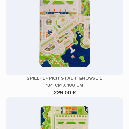
SPIELTEPPICH STADT GRÖSSE L
134 CM X 180 CM
229,00 €