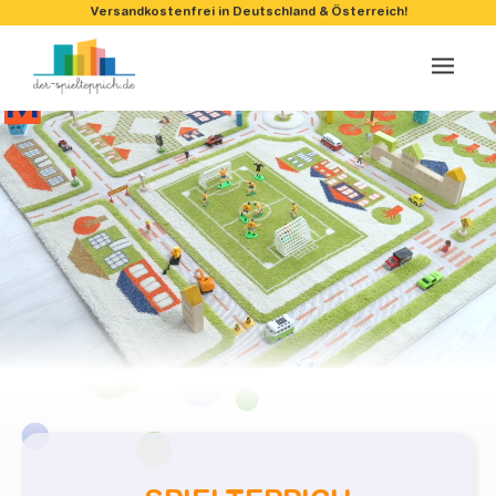
Versandkostenfrei in Deutschland & Österreich!