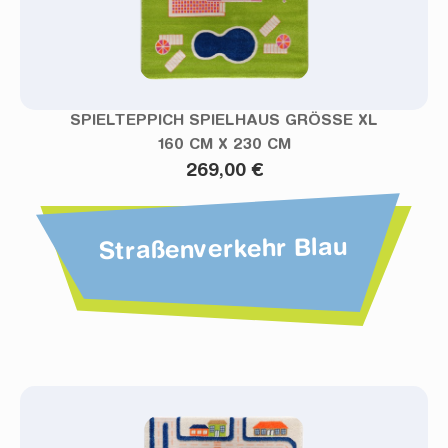
SPIELTEPPICH SPIELHAUS GRÖSSE XL
160 CM X 230 CM
269,00 €
Straßenverkehr Blau