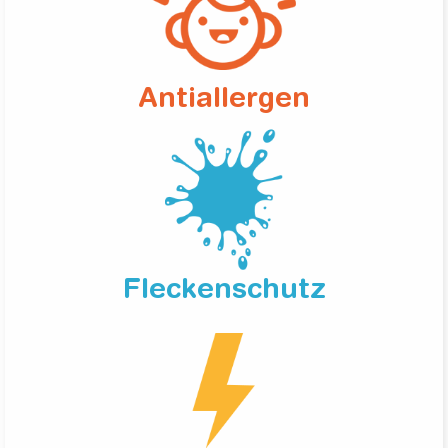
Antiallergen
Fleckenschutz