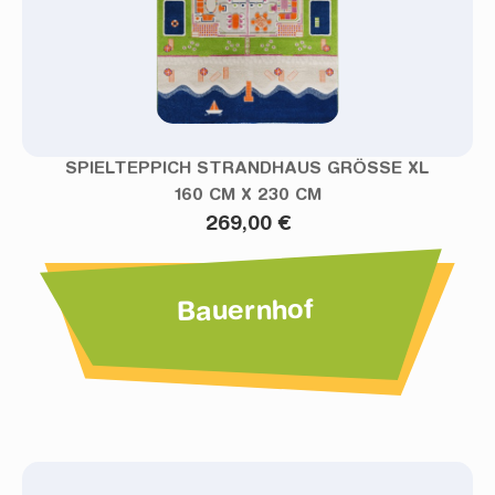
SPIELTEPPICH STRANDHAUS GRÖSSE XL
160 CM X 230 CM
269,00 €
Bauernhof