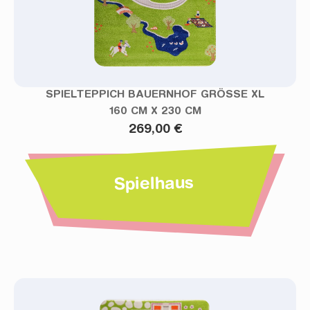
SPIELTEPPICH BAUERNHOF GRÖSSE XL
160 CM X 230 CM
269,00 €
Spielhaus