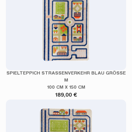
SPIELTEPPICH STRASSENVERKEHR BLAU GRÖSSE M
100 CM X 150 CM
189,00 €