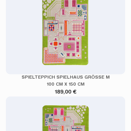
SPIELTEPPICH SPIELHAUS GRÖSSE M
100 CM X 150 CM
189,00 €