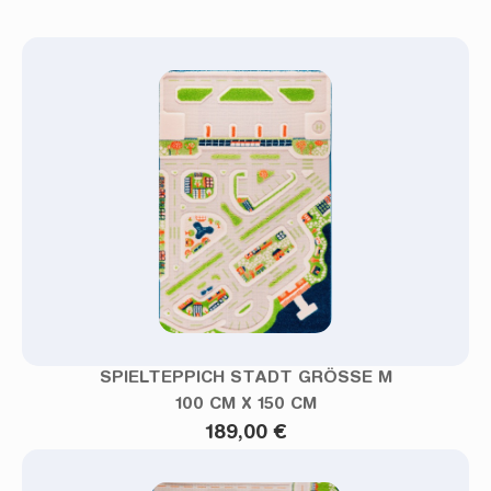
SPIELTEPPICH STADT GRÖSSE M
100 CM X 150 CM
189,00 €