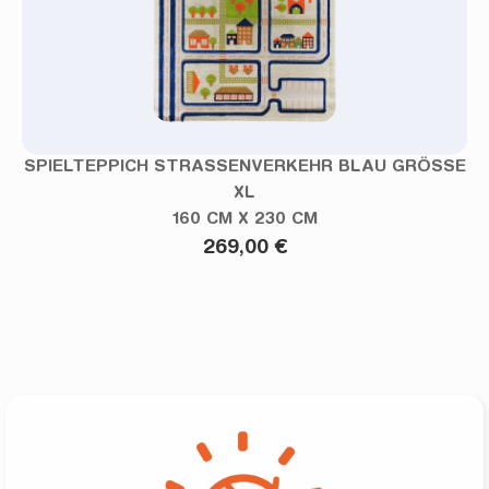
SPIELTEPPICH STRASSENVERKEHR BLAU GRÖSSE XL
160 CM X 230 CM
269,00 €