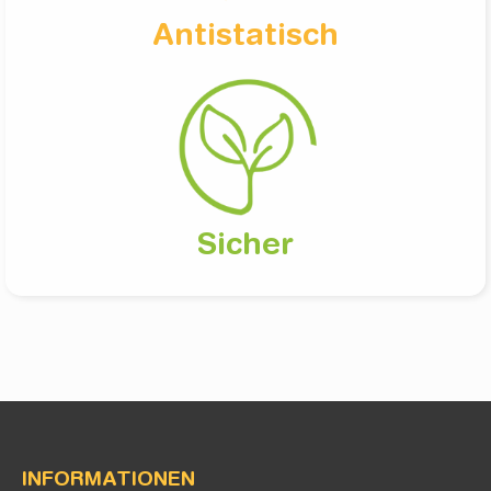
Antistatisch
Sicher
INFORMATIONEN