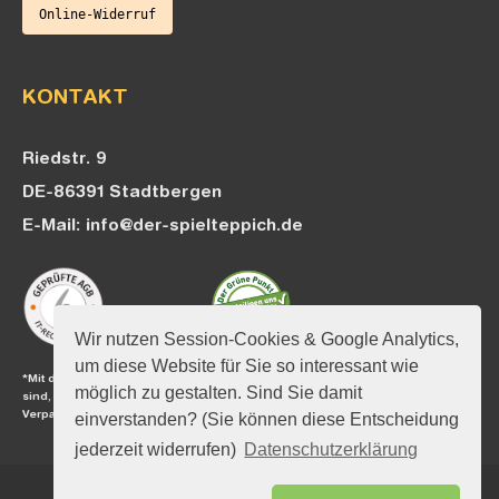
Online-Widerruf
KONTAKT
Riedstr. 9
DE-86391 Stadtbergen
E-Mail: info@der-spielteppich.de
Wir nutzen Session-Cookies & Google Analytics,
um diese Website für Sie so interessant wie
*Mit diesem Logo möchten wir zeigen, dass wir Kunde beim Grünen Punkt
möglich zu gestalten. Sind Sie damit
sind, und damit unseren Pflichten zur Systembeteiligung nach dem
einverstanden? (Sie können diese Entscheidung
Verpackungsgesetz nachkommen wollen.
jederzeit widerrufen)
Datenschutzerklärung
Copyright © 2026 Der Spielteppich.